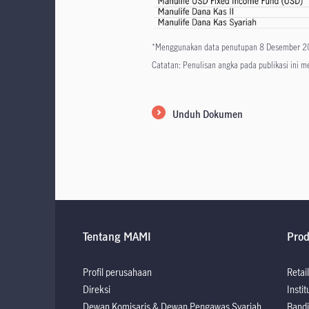
*Menggunakan data penutupan 8 Desember 
Catatan: Penulisan angka pada publikasi ini 
Unduh Dokumen
Tentang MAMI
Pro
Profil perusahaan
Retail
Direksi
Instit
Dewan Komisaris & Dewan Pengawas Syariah
Bandi