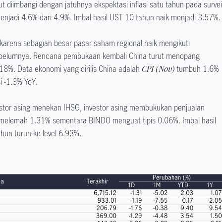
ut diimbangi dengan jatuhnya ekspektasi inflasi satu tahun pada surve
menjadi 4.6% dari 4.9%. Imbal hasil UST 10 tahun naik menjadi 3.57%
arena sebagian besar pasar saham regional naik mengikuti
ebelumnya. Rencana pembukaan kembali China turut menopang
.18%. Data ekonomi yang dirilis China adalah
CPI (Nov)
tumbuh 1.6%
i -1.3% YoY.
vestor asing menekan IHSG, investor asing membukukan penjualan
HSG melemah 1.31% sementara BINDO menguat tipis 0.06%. Imbal hasil
ahun turun ke level 6.93%.