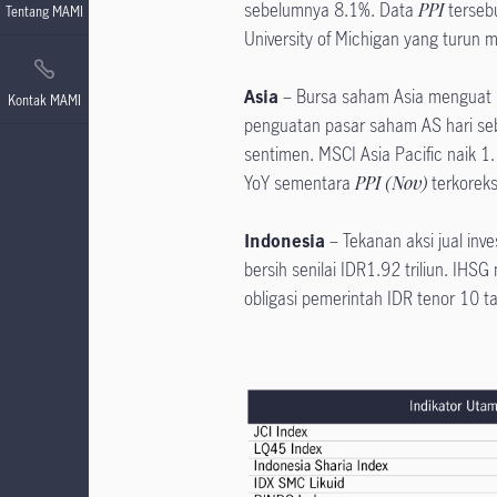
sebelumnya 8.1%. Data
PPI
terseb
Tentang MAMI
University of Michigan yang turun 
Asia
– Bursa saham Asia menguat k
Kontak MAMI
penguatan pasar saham AS hari s
sentimen. MSCI Asia Pacific naik 1
YoY sementara
PPI (Nov)
terkoreks
Indonesia
– Tekanan aksi jual in
bersih senilai IDR1.92 triliun. I
obligasi pemerintah IDR tenor 10 t