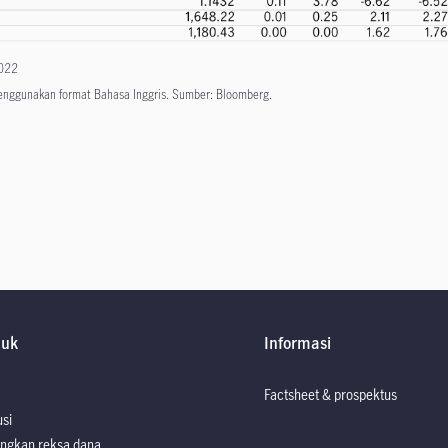
2022
menggunakan format Bahasa Inggris. Sumber: Bloomberg.
duk
Informasi
Factsheet & prospektus
usi
ngkan reksa dana