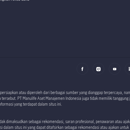
Factsheet dan P
Factsheet dan P
i dipersiapkan atau diperoleh dari berbagai sumber yang dianggap terpercaya, 
tersebut. PT Manulife Aset Manajemen Indonesia juga tidak memiliki tanggung 
formasi yang terdapat dalam situs ini.
 tidak dimaksudkan sebagai rekomendasi, saran profesional, penawaran atau aj
i dalam situs ini yang dapat ditafsirkan sebagai rekomendasi atau ajakan untuk m