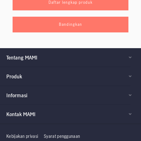
Daftar lengkap produk
Bandingkan
Tentang MAMI
Produk
Informasi
Kontak MAMI
Factsheet dan
Factsheet dan
Prospektus
Prospektus
Kebijakan privasi
Syarat penggunaan