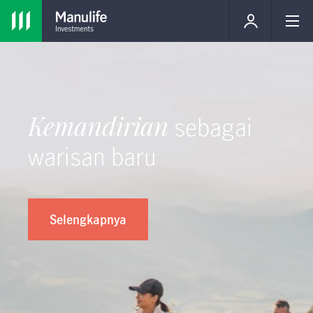
Kemandirian
sebagai
warisan baru
Selengkapnya