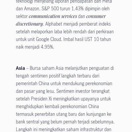
teknologi menjelang laporan pendapatan dari Meta
dan Amazon. S&P 500 turun 1.43% dipimpin oleh
sektor
communication services
dan
consumer
discretionary
. Alphabet menjadi pemberat indeks
setelah melaporkan laba lebih rendah dari perkiraan
untuk unit Google Cloud. Imbal hasil UST 10 tahun
naik menjadi 4.95%.
Asia
– Bursa saham Asia melanjutkan penguatan di
tengah sentimen positif langkah terbaru dari
pemerintah China untuk mendukung perekonomian
dan pasar yang lesu. Sentimen investor terangkat
setelah Presiden Xi meningkatkan upayanya untuk
menghidupkan kembali perekonomian China
termasuk penerbitan utang baru dan kunjungan ke
bank sentral yang belum pernah terjadi sebelumnya.
Langkah ini meningkatkan saham infrastruktur dan