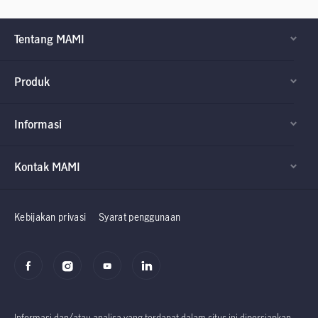
Tentang MAMI
Produk
Informasi
Kontak MAMI
Factsheet dan
Factsheet dan
Prospektus
Prospektus
Kebijakan privasi
Syarat penggunaan
Informasi dan/atau analisa yang terdapat dalam situs ini dipersiapkan