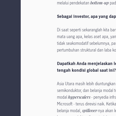
melalui pendekatan
bottom-up
pada
Sebagai investor, apa yang dap
Di saat seperti sekaranglah kita b
mata uang apa, kelas aset apa, yang
tidak seakomodatif sebelumnya, pa
pertumbuhan struktural dan laba ko
Dapatkah Anda menjelaskan le
tengah kondisi global saat ini?
Asia Utara masih lebih diuntungkan
semikonduktor, dan belanja modal t
modal
hyperscalers
- penyedia infr
Microsoft - terus direvisi naik. Ke
belanja modal,
spillover
-nya akan l