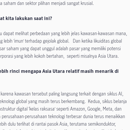
 saham dan sektor pilihan menjadi sangat krusial.
at kita lakukan saat ini?
aru dapat melihat perbedaan yang lebih jelas kawasan-kawasan mana,
 lebih ‘imun’ terhadap gejolak global. Dan ketika likuiditas global
sar saham yang dapat unggul adalah pasar yang memiliki potensi
rporasi yang lebih kokoh bertahan, seperti misalnya Asia Utara.
bih rinci mengapa Asia Utara relatif masih menarik di
 karena kawasan tersebut paling langsung terkait dengan siklus AI,
eknologi global yang masih terus berkembang. Kedua, siklus belanja
astruktur digital ‘kelas raksasa’ seperti Amazon, Google, Meta, dan
tika perusahaan-perusahaan teknologi terbesar dunia terus menaikkan
ebih dulu terlihat di rantai pasok Asia, terutama semikonduktor,