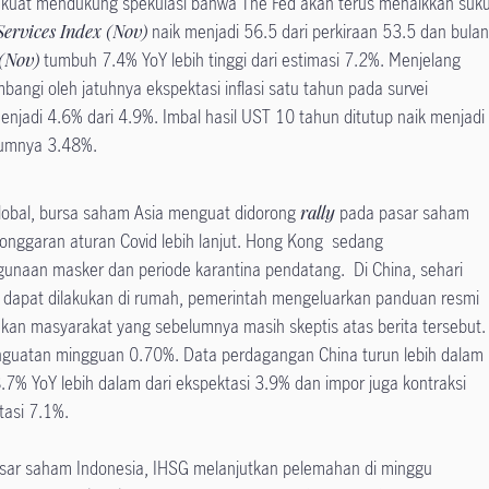
g kuat mendukung spekulasi bahwa The Fed akan terus menaikkan suk
Services Index (Nov)
naik menjadi 56.5 dari perkiraan 53.5 dan bula
 (Nov)
tumbuh 7.4% YoY lebih tinggi dari estimasi 7.2%. Menjelang
imbangi oleh jatuhnya ekspektasi inflasi satu tahun pada survei
menjadi 4.6% dari 4.9%. Imbal hasil UST 10 tahun ditutup naik menjadi
lumnya 3.48%.
obal, bursa saham Asia menguat didorong
rally
pada pasar saham
nggaran aturan Covid lebih lanjut. Hong Kong sedang
unaan masker dan periode karantina pendatang. Di China, sehari
 dapat dilakukan di rumah, pemerintah mengeluarkan panduan resmi
kan masyarakat yang sebelumnya masih skeptis atas berita tersebut.
guatan mingguan 0.70%. Data perdagangan China turun lebih dalam
-8.7% YoY lebih dalam dari ekspektasi 3.9% dan impor juga kontraksi
ktasi 7.1%.
pasar saham Indonesia, IHSG melanjutkan pelemahan di minggu