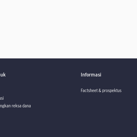
duk
Informasi
Factsheet & prospektus
usi
ngkan reksa dana
Factsheet dan P
Factsheet dan P