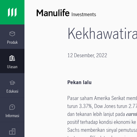
Kekhawatira
Produk
12 Desember, 2022
Ulasan
​Pekan lalu
Edukasi
Pasar saham Amerika Serikat mem
turun 3.37%, Dow Jones turun 2.7
dan tekanan lebih lanjut pada
earn
Informasi
positif terhadap kondisi ekonomi
Sachs memberikan sinyal pemutusa