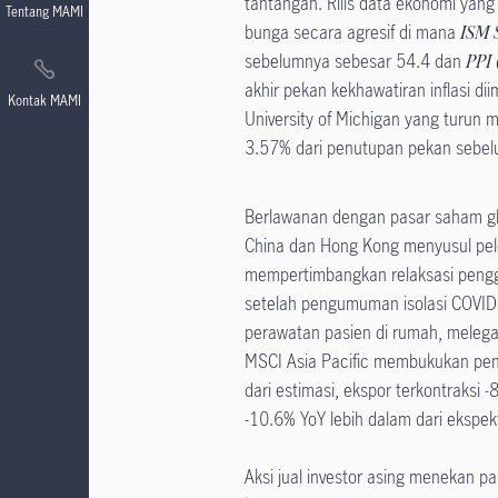
tantangan. Rilis data ekonomi yan
Tentang MAMI
bunga secara agresif di mana
ISM 
sebelumnya sebesar 54.4 dan
PPI
akhir pekan kekhawatiran inflasi di
Kontak MAMI
University of Michigan yang turun 
3.57% dari penutupan pekan sebe
Berlawanan dengan pasar saham gl
China dan Hong Kong menyusul pelo
mempertimbangkan relaksasi pengg
setelah pengumuman isolasi COVID
perawatan pasien di rumah, melega
MSCI Asia Pacific membukukan pen
dari estimasi, ekspor terkontraksi 
-10.6% YoY lebih dalam dari ekspe
Aksi jual investor asing menekan 