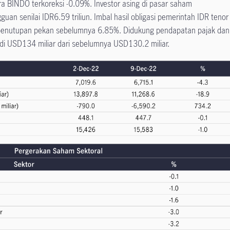
 BINDO terkoreksi -0.09%. Investor asing di pasar saham
an senilai IDR6.59 triliun. Imbal hasil obligasi pemerintah IDR tenor
 penutupan pekan sebelumnya 6.85%. Didukung pendapatan pajak dan
di USD134 miliar dari sebelumnya USD130.2 miliar.