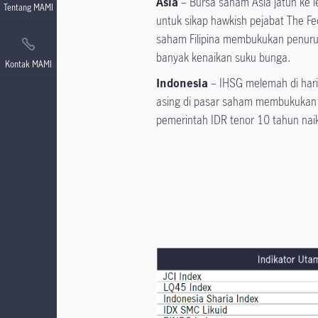
Asia
– Bursa saham Asia jatuh ke l
Tentang MAMI
untuk sikap hawkish pejabat The F
saham Filipina membukukan penurun
banyak kenaikan suku bunga.
Kontak MAMI
Indonesia
– IHSG melemah di har
asing di pasar saham membukukan pe
pemerintah IDR tenor 10 tahun naik