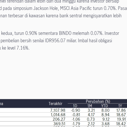
evel terendah dalam lebih dari dua minggu karena investor bersiap
ed pada simposium Jackson Hole, MSCI Asia Pacific turun 0.70%. Pasa
an terbesar di kawasan karena bank sentral mengisyaratkan lebih
i kedua, turun 0.90% sementara BINDO melemah 0.07%. Investor
mbelian bersih senilai IDR956.07 miliar. Imbal hasil obligasi
 ke level 7.16%.