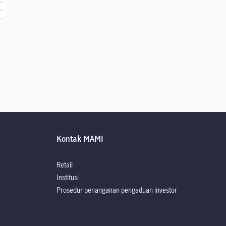
Kontak MAMI
Retail
Institusi
Prosedur penanganan pengaduan investor
rospektus
rospektus