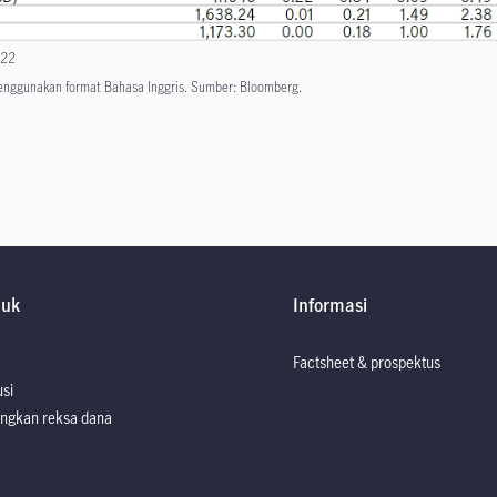
022
menggunakan format Bahasa Inggris. Sumber: Bloomberg.
duk
Informasi
Factsheet & prospektus
usi
ngkan reksa dana
Factsheet dan P
Factsheet dan P