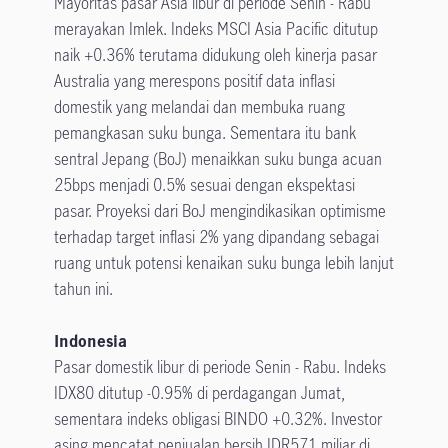
Mayoritas pasar Asia libur di periode Senin - Rabu
merayakan Imlek. Indeks MSCI Asia Pacific ditutup
naik +0.36% terutama didukung oleh kinerja pasar
Australia yang merespons positif data inflasi
domestik yang melandai dan membuka ruang
pemangkasan suku bunga. Sementara itu bank
sentral Jepang (BoJ) menaikkan suku bunga acuan
25bps menjadi 0.5% sesuai dengan ekspektasi
pasar. Proyeksi dari BoJ mengindikasikan optimisme
terhadap target inflasi 2% yang dipandang sebagai
ruang untuk potensi kenaikan suku bunga lebih lanjut
tahun ini.
Indonesia
Pasar domestik libur di periode Senin - Rabu. Indeks
IDX80 ditutup -0.95% di perdagangan Jumat,
sementara indeks obligasi BINDO +0.32%. Investor
asing mencatat penjualan bersih IDR571 miliar di