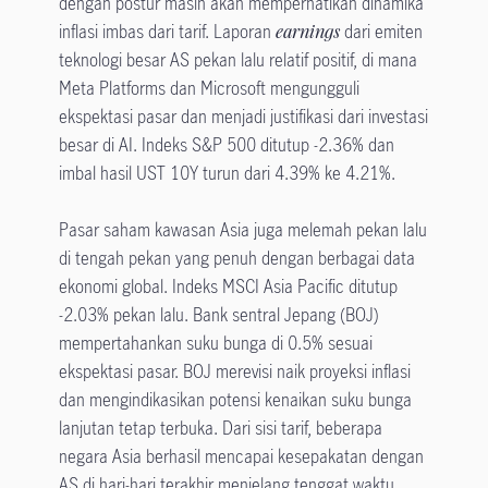
dengan postur masih akan memperhatikan dinamika
inflasi imbas dari tarif. Laporan
earnings
dari emiten
teknologi besar AS pekan lalu relatif positif, di mana
Meta Platforms dan Microsoft mengungguli
ekspektasi pasar dan menjadi justifikasi dari investasi
besar di AI. Indeks S&P 500 ditutup -2.36% dan
imbal hasil UST 10Y turun dari 4.39% ke 4.21%.
Pasar saham kawasan Asia juga melemah pekan lalu
di tengah pekan yang penuh dengan berbagai data
ekonomi global. Indeks MSCI Asia Pacific ditutup
-2.03% pekan lalu. Bank sentral Jepang (BOJ)
mempertahankan suku bunga di 0.5% sesuai
ekspektasi pasar. BOJ merevisi naik proyeksi inflasi
dan mengindikasikan potensi kenaikan suku bunga
lanjutan tetap terbuka. Dari sisi tarif, beberapa
negara Asia berhasil mencapai kesepakatan dengan
AS di hari-hari terakhir menjelang tenggat waktu