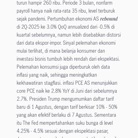
turun hampir 260 ribu. Periode 3 bulan, nonfarm
payroll hanya naik rata-rata 35 ribu, level terburuk
sejak pandemi. Pertumbuhan ekonomi AS
rebound
di 2Q-2025 ke 3.0% QoQ annualized dari -0.5% di
kuartal sebelumnya, namun lebih disebabkan distorsi
dari data ekspor-impor. Sinyal pelemahan ekonomi
mulai terlihat, di mana belanja konsumer dan
investasi bisnis tumbuh lebih rendah dari ekspektasi.
Pelemahan konsumsi juga diperburuk oleh data
inflasi yang naik, sehingga meningkatkan
kekhawatiran stagflasi. inflasi PCE AS menunjukkan
core PCE naik ke 2.8% YoY di Juni dari sebelumnya
2.7%. Presiden Trump mengumumkan daftar tarif
baru di 1 Agustus, dengan tarif berkisar 10% - 50%
yang akan efektif berlaku di 7 Agustus. Sementara
itu The Fed mempertahankan suku bunga di level
4.25% - 4.5% sesuai dengan ekspektasi pasar,