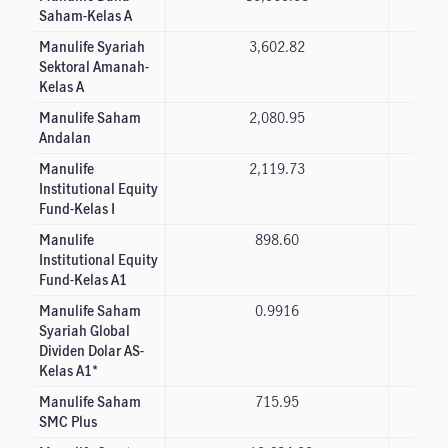
Saham-Kelas A
Manulife Syariah
3,602.82
Sektoral Amanah-
Kelas A
Manulife Saham
2,080.95
Andalan
Manulife
2,119.73
Institutional Equity
Fund-Kelas I
Manulife
898.60
Institutional Equity
Fund-Kelas A1
Manulife Saham
0.9916
Syariah Global
Dividen Dolar AS-
Kelas A1*
Manulife Saham
715.95
SMC Plus