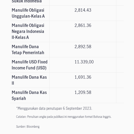
Sukuk Indonesia
Manulife Obligasi
2,814.43
Unggulan-Kelas A
Manulife Obligasi
2,861.36
Negara Indonesia
II-Kelas A
Manulife Dana
2,892.58
Tetap Pemerintah
Manulife USD Fixed
11.339,00
Income Fund (USD)
Manulife Dana Kas
1,691.36
II
Manulife Dana Kas
1,209.58
Syariah
*Menggunakan data penutupan 6 September 2023.
Catatan: Penulisan angka pada publikasi ini menggunakan format Bahasa Inggris.
Sumber: Bloomberg