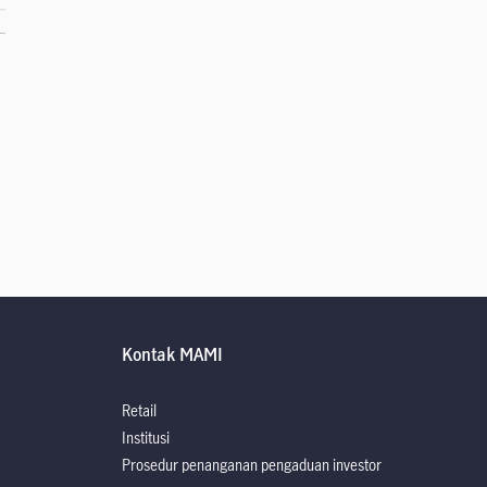
Kontak MAMI
Retail
Institusi
Prosedur penanganan pengaduan investor
rospektus