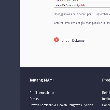
*Menggunakan data penutupan 1 September
Catatan: Penulisan angka pada publikasi ini 
Unduh Dokumen
Tentang MAMI
Pro
Profil perusahaan
Retail
Direksi
Instit
Dewan Komisaris & Dewan Pengawas Syariah
Bandi