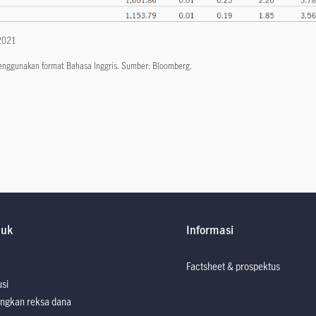
 2021
menggunakan format Bahasa Inggris. Sumber: Bloomberg.
duk
Informasi
Factsheet & prospektus
usi
ngkan reksa dana
Factsheet dan P