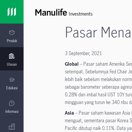
Pasar Mena
Produk
3 September, 2021
Global
– Pasar saham Amerika Seri
Ulasan
setempat. Sebelumnya Fed Chair J
lebih baik sebelum melakukan norma
sebagai barometer seberapa agresi
Edukasi
0.28% dan imbal hasil UST 10Y tur
mingguan yang turun ke 340 ribu d
Informasi
Asia
– Pasar saham kawasan Asia b
menguat, sementara pasar Korea S
Pacific ditutup naik 0.11%. Data ya