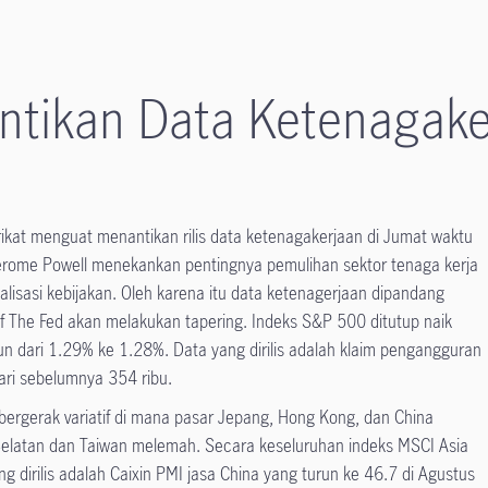
ntikan Data Ketenagake
kat menguat menantikan rilis data ketenagakerjaan di Jumat waktu
erome Powell menekankan pentingnya pemulihan sektor tenaga kerja
lisasi kebijakan. Oleh karena itu data ketenagerjaan dipandang
f The Fed akan melakukan tapering. Indeks S&P 500 ditutup naik
un dari 1.29% ke 1.28%. Data yang dirilis adalah klaim pengangguran
ari sebelumnya 354 ribu.
ergerak variatif di mana pasar Jepang, Hong Kong, dan China
elatan dan Taiwan melemah. Secara keseluruhan indeks MSCI Asia
ng dirilis adalah Caixin PMI jasa China yang turun ke 46.7 di Agustus