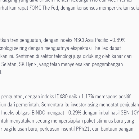
erhatikan rapat FOMC The Fed, dengan konsensus memperkirakan suk
tkan tren penguatan, dengan indeks MSCI Asia Pacific +0.89%.
knologi seiring dengan menguatnya ekspektasi The Fed dapat
n ini. Sentimen di sektor teknologi juga didukung oleh kabar dari
a Selatan, SK Hynix, yang telah menyelesaikan pengembangan
I.
 penguatan, dengan indeks IDX80 naik +1.17% merespons positif
riliun dari pemerintah. Sementara itu investor asing mencatat penjuala
m. Indeks obligasi BINDO menguat +0.29% dengan imbal hasil SBN 10
intah menyatakan sedang mempersiapkan paket stimulus baru yang
bagi lulusan baru, perluasan insentif PPh21, dan bantuan pangan.