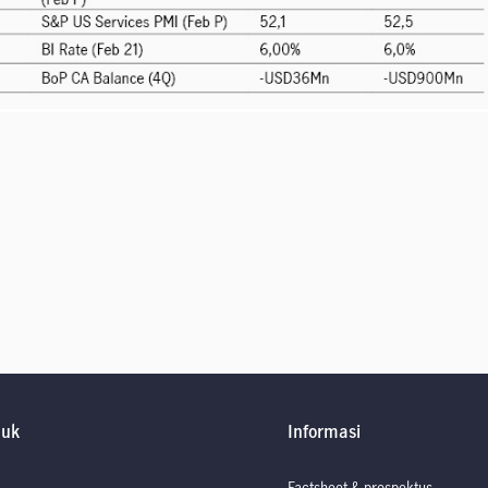
duk
Informasi
Factsheet & prospektus