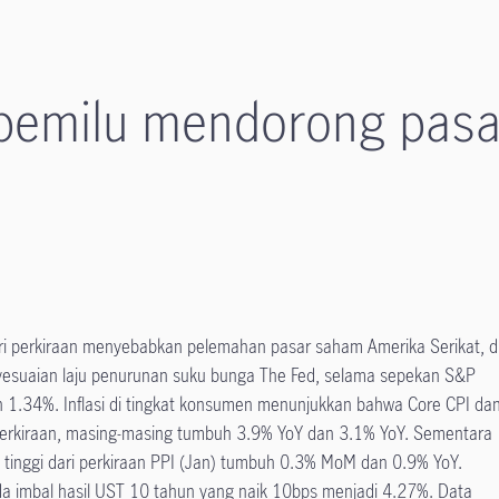
pemilu mendorong pas
i dari perkiraan menyebabkan pelemahan pasar saham Amerika Serikat, d
esuaian laju penurunan suku bunga The Fed, selama sepekan S&P
 1.34%. Inflasi di tingkat konsumen menunjukkan bahwa Core CPI da
 perkiraan, masing-masing tumbuh 3.9% YoY dan 3.1% YoY. Sementara
bih tinggi dari perkiraan PPI (Jan) tumbuh 0.3% MoM dan 0.9% YoY.
da imbal hasil UST 10 tahun yang naik 10bps menjadi 4.27%. Data