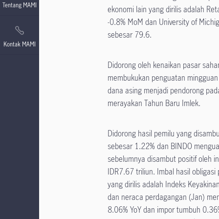
Tentang MAMI
ekonomi lain yang dirilis adalah Re
-0.8% MoM dan University of Michig
sebesar 79.6.
Kontak MAMI
Didorong oleh kenaikan pasar sah
membukukan penguatan mingguan 
dana asing menjadi pendorong pada
merayakan Tahun Baru Imlek.
Didorong hasil pemilu yang disamb
sebesar 1.22% dan BINDO menguat 
sebelumnya disambut positif oleh 
IDR7.67 triliun. Imbal hasil oblig
yang dirilis adalah Indeks Keyaki
dan neraca perdagangan (Jan) menc
8.06% YoY dan impor tumbuh 0.36%