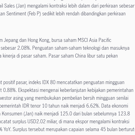
tail Sales (Jan) mengalami kontraksi lebih dalam dari perkiraan sebesar
an Sentiment (Feb P) sedikit lebih rendah dibandingkan perkiraan
am Jepang dan Hong Kong, bursa saham MSCI Asia Pacific
sebesar 2.08%. Penguatan saham-saham teknologi dan masuknya
 kinerja di pasar saham. Pasar saham China libur satu pekan
ut positif pasar, indeks IDX 80 mencatatkan penguatan mingguan
0.88%. Ekspektasi mengenai keberlanjutan kebijakan pemerintahan
investor asing yang membukukan pembelian bersih mingguan senilai
asi pemerintah IDR tenor 10 tahun naik menjadi 6.62%. Data ekonomi
nan Konsumen (Jan) naik menjadi 125.0 dari bulan sebelumnya 123.8
atat surplus USD2.02 miliar, di mana ekspor mengalami kontraksi
 YoY. Surplus tersebut merupakan capaian selama 45 bulan berturut