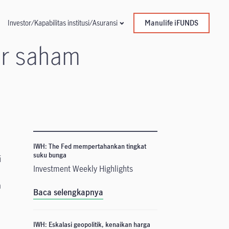
Manulife iFUNDS
Investor/Kapabilitas institusi/Asuransi
ar saham
IWH: The Fed mempertahankan tingkat
suku bunga
i
Investment Weekly Highlights
n
Baca selengkapnya
IWH: Eskalasi geopolitik, kenaikan harga