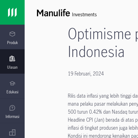
Optimisme 
Produk
Indonesia
Ulasan
19 Februari, 2024
Edukasi
Rilis data inflasi yang lebih tingg
mana pelaku pasar melakukan peny
500 turun 0.42% dan Nasdaq turun
Informasi
Headline CPI (Jan) berada di atas
inflasi di tingkat produsen juga le
Kondisi ini mendorong kenaikan pa