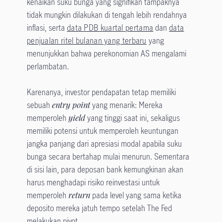
kenaikan suku bunga yang signifikan tampaknya
tidak mungkin dilakukan di tengah lebih rendahnya
inflasi, serta
data PDB kuartal pertama
dan
data
penjualan ritel bulanan yang terbaru
yang
menunjukkan bahwa perekonomian AS mengalami
perlambatan.
Karenanya, investor pendapatan tetap memiliki
sebuah
entry point
yang menarik: Mereka
memperoleh
yield
yang tinggi saat ini, sekaligus
memiliki potensi untuk memperoleh keuntungan
jangka panjang dari apresiasi modal apabila suku
bunga secara bertahap mulai menurun. Sementara
di sisi lain, para deposan bank kemungkinan akan
harus menghadapi risiko reinvestasi untuk
memperoleh
return
pada level yang sama ketika
deposito mereka jatuh tempo setelah The Fed
melakukan pivot.