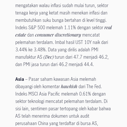
mengatakan walau inflasi sudah mulai turun, sektor
tenaga kerja yang ketat masih menekan inflasi dan
membutuhkan suku bunga bertahan di level tinggi.
Indeks S&P 500 melemah 1.11% dengan sektor
real
estate
dan
consumer discretionary
mencatat
pelemahan terdalam. Imbal hasil UST 10Y naik dari
3.44% ke 3.48%. Data yang dirilis adalah PMI
manufaktur AS
(Dec)
turun dari 47.7 menjadi 46.2,
dan PMI jasa turun dari 46.2 menjadi 44.4.
Asia
– Pasar saham kawasan Asia melemah
dibayangi oleh komentar
hawkish
dari The Fed.
Indeks MSCI Asia Pacific melemah 0.61% dengan
sektor teknologi mencatat pelemahan terdalam. Di
sisi lain, sentimen pasar tertopang oleh kabar bahwa
AS telah menerima dokumen untuk audit
perusahaan China yang terdaftar di bursa AS,