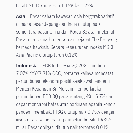
hasil UST 10Y naik dari 1.18% ke 1.22%.
Asia
– Pasar saham kawasan Asia bergerak variatif
di mana pasar Jepang dan India ditutup naik
sementara pasar China dan Korea Selatan melemah.
Pasar mencerna komentar dari pejabat The Fed yang
bernada hawkish. Secara keseluruhan indeks MSCI
Asia Pacific ditutup turun 0.12%.
Indonesia
– PDB Indonesia 2Q-2021 tumbuh
7.07% YoY/3.31% QOQ, pertama kalinya mencatat
pertumbuhan ekonomi positif sejak awal pandemi.
Menteri Keuangan Sri Mulyani memperkirakan
pertumbuhan PDB 3Q pada rentang 4% - 5.7% dan
dapat mencapai batas atas perkiraan apabila kondisi
pandemi membaik. IHSG ditutup naik 0.75% dengan
investor asing mencatat pembelian bersih IDR858
miliar. Pasar obligasi ditutup naik terbatas 0.01%