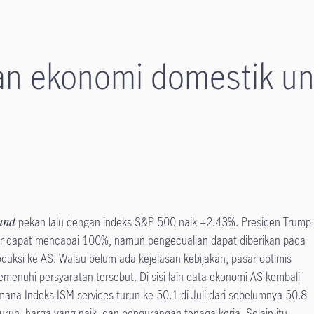
n ekonomi domestik un
und
pekan lalu dengan indeks S&P 500 naik +2.43%. Presiden Trump
tor dapat mencapai 100%, namun pengecualian dapat diberikan pada
ksi ke AS. Walau belum ada kejelasan kebijakan, pasar optimis
menuhi persyaratan tersebut. Di sisi lain data ekonomi AS kembali
ana Indeks ISM services turun ke 50.1 di Juli dari sebelumnya 50.8
urun, harga yang naik, dan pengurangan tenaga kerja. Selain itu