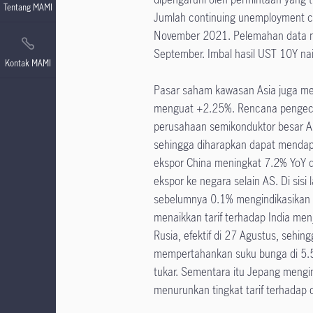
Tentang MAMI
Jumlah continuing unemployment cla
November 2021. Pelemahan data m
September. Imbal hasil UST 10Y na
Kontak MAMI
Pasar saham kawasan Asia juga menc
menguat +2.25%. Rencana pengecual
perusahaan semikonduktor besar A
sehingga diharapkan dapat mendapa
ekspor China meningkat 7.2% YoY d
ekspor ke negara selain AS. Di sisi l
sebelumnya 0.1% mengindikasikan 
menaikkan tarif terhadap India me
Rusia, efektif di 27 Agustus, sehin
mempertahankan suku bunga di 5.50
tukar. Sementara itu Jepang meng
menurunkan tingkat tarif terhadap o