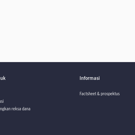
duk
Informasi
Factsheet & prospektus
usi
ngkan reksa dana
Factsheet dan P
Factsheet dan P