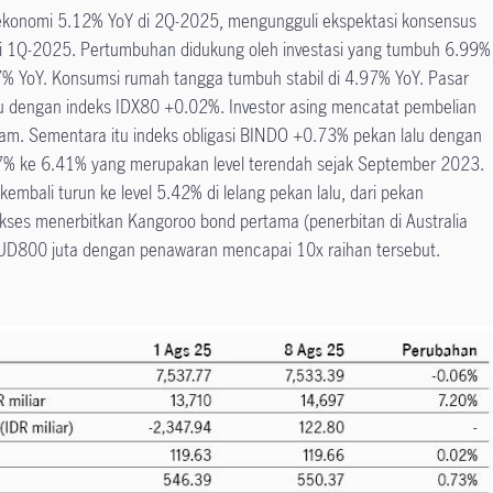
konomi 5.12% YoY di 2Q-2025, mengungguli ekspektasi konsensus
i 1Q-2025. Pertumbuhan didukung oleh investasi yang tumbuh 6.99%
% YoY. Konsumsi rumah tangga tumbuh stabil di 4.97% YoY. Pasar
alu dengan indeks IDX80 +0.02%. Investor asing mencatat pembelian
aham. Sementara itu indeks obligasi BINDO +0.73% pekan lalu dengan
57% ke 6.41% yang merupakan level terendah sejak September 2023.
kembali turun ke level 5.42% di lelang pekan lalu, dari pekan
kses menerbitkan Kangoroo bond pertama (penerbitan di Australia
UD800 juta dengan penawaran mencapai 10x raihan tersebut.