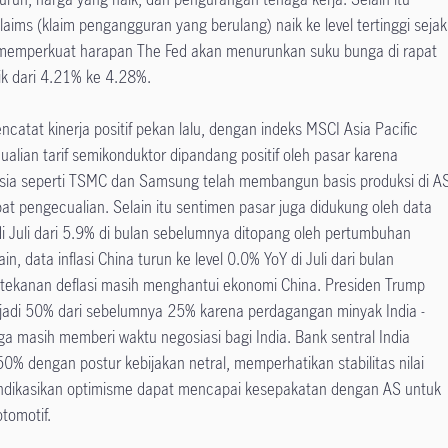
ims (klaim pengangguran yang berulang) naik ke level tertinggi sejak
emperkuat harapan The Fed akan menurunkan suku bunga di rapat
ik dari 4.21% ke 4.28%.
atat kinerja positif pekan lalu, dengan indeks MSCI Asia Pacific
ian tarif semikonduktor dipandang positif oleh pasar karena
sia seperti TSMC dan Samsung telah membangun basis produksi di A
t pengecualian. Selain itu sentimen pasar juga didukung oleh data
i Juli dari 5.9% di bulan sebelumnya ditopang oleh pertumbuhan
ain, data inflasi China turun ke level 0.0% YoY di Juli dari bulan
tekanan deflasi masih menghantui ekonomi China. Presiden Trump
njadi 50% dari sebelumnya 25% karena perdagangan minyak India -
gga masih memberi waktu negosiasi bagi India. Bank sentral India
% dengan postur kebijakan netral, memperhatikan stabilitas nilai
indikasikan optimisme dapat mencapai kesepakatan dengan AS untuk
tomotif.