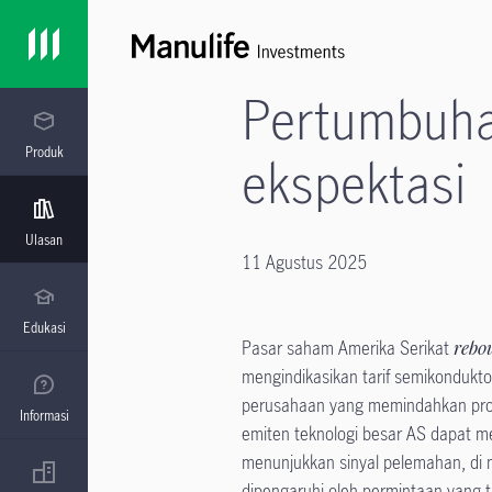
Pertumbuha
Produk
ekspektasi
Ulasan
11 Agustus 2025
Edukasi
Pasar saham Amerika Serikat
rebo
mengindikasikan tarif semikonduk
perusahaan yang memindahkan produ
Informasi
emiten teknologi besar AS dapat me
menunjukkan sinyal pelemahan, di m
dipengaruhi oleh permintaan yang t