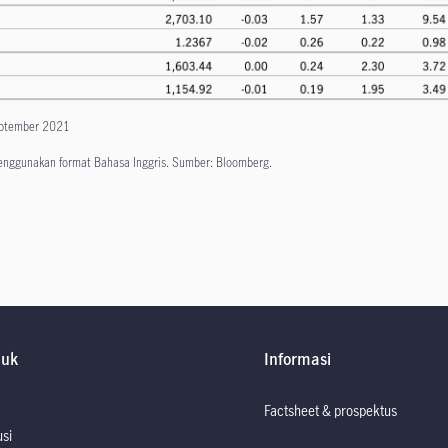
eptember 2021
menggunakan format Bahasa Inggris. Sumber: Bloomberg.
duk
Informasi
Factsheet & prospektus
usi