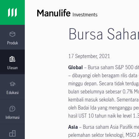
Bursa Sah
Produk
17 September, 2021
Global
– Bursa saham S&P 500 ditu
Ulasan
– dibayangi oleh beragam rilis da
minggu depan. Secara tidak terduga
bulan sebelumnya sebesar 0.7% Mo
Edukasi
kembali masuk sekolah. Sementara i
oleh Badai Ida yang menganggu pem
hasil UST 10 tahun naik ke level 1
Informasi
Asia
– Bursa saham Asia Pasifik me
pelemahan sektor teknologi, MSCI 