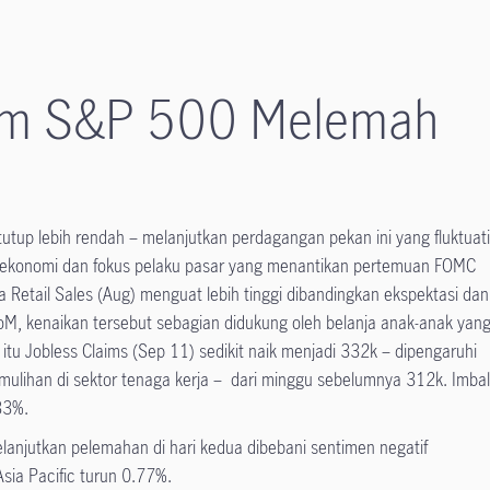
am S&P 500 Melemah
tup lebih rendah – melanjutkan perdagangan pekan ini yang fluktuati
ta ekonomi dan fokus pelaku pasar yang menantikan pertemuan FOMC
 Retail Sales (Aug) menguat lebih tinggi dibandingkan ekspektasi dan
M, kenaikan tersebut sebagian didukung oleh belanja anak-anak yan
tu Jobless Claims (Sep 11) sedikit naik menjadi 332k – dipengaruhi
ulihan di sektor tenaga kerja – dari minggu sebelumnya 312k. Imba
.33%.
lanjutkan pelemahan di hari kedua dibebani sentimen negatif
Asia Pacific turun 0.77%.