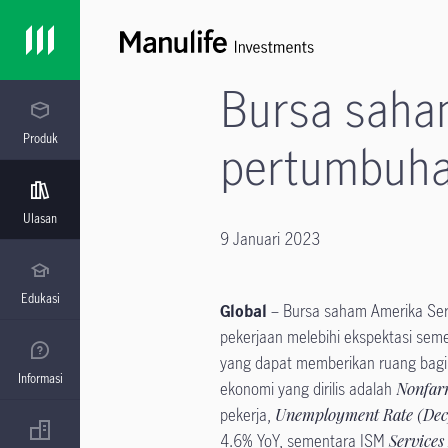
Bursa saha
Produk
pertumbuha
Ulasan
9 Januari 2023
Edukasi
Global
– Bursa saham Amerika Ser
pekerjaan melebihi ekspektasi se
yang dapat memberikan ruang bagi
Informasi
ekonomi yang dirilis adalah
Nonfarm
pekerja,
Unemployment Rate (Dec
4.6% YoY, sementara ISM
Services