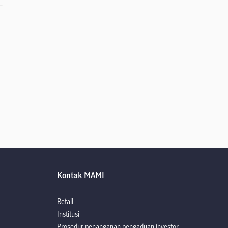
Kontak MAMI
Retail
Institusi
Prosedur penanganan pengaduan investor