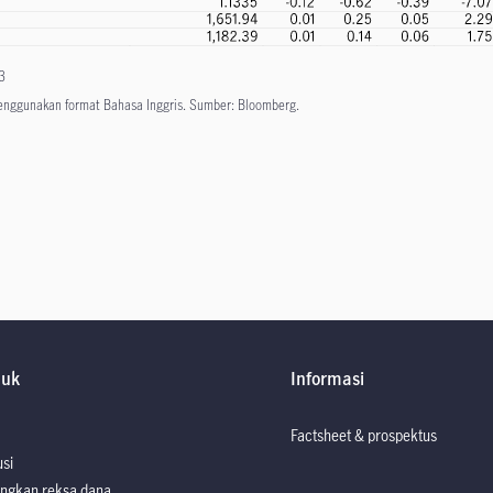
3
menggunakan format Bahasa Inggris. Sumber: Bloomberg.
duk
Informasi
Factsheet & prospektus
usi
ngkan reksa dana