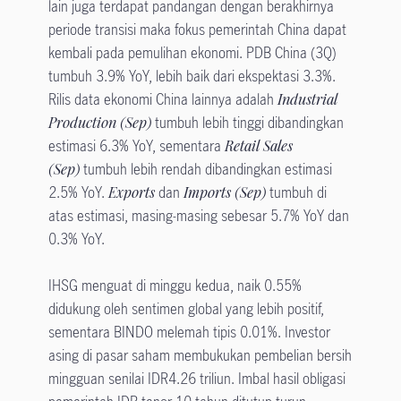
lain juga terdapat pandangan dengan berakhirnya
periode transisi maka fokus pemerintah China dapat
kembali pada pemulihan ekonomi. PDB China (3Q)
tumbuh 3.9% YoY, lebih baik dari ekspektasi 3.3%.
Rilis data ekonomi China lainnya adalah
Industrial
Production (Sep)
tumbuh lebih tinggi dibandingkan
estimasi 6.3% YoY, sementara
Retail Sales
(Sep)
tumbuh lebih rendah dibandingkan estimasi
2.5% YoY.
Exports
dan
Imports (Sep)
tumbuh di
atas estimasi, masing-masing sebesar 5.7% YoY dan
0.3% YoY.
IHSG menguat di minggu kedua, naik 0.55%
didukung oleh sentimen global yang lebih positif,
sementara BINDO melemah tipis 0.01%. Investor
asing di pasar saham membukukan pembelian bersih
mingguan senilai IDR4.26 triliun. Imbal hasil obligasi