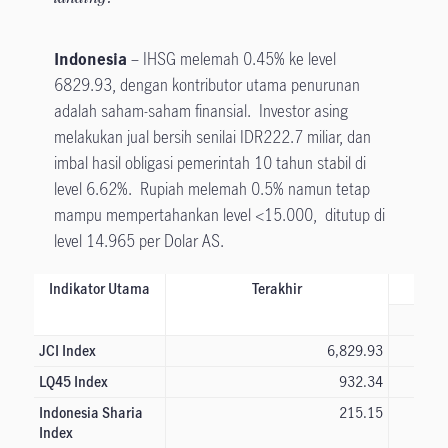
Indonesia
– IHSG melemah 0.45% ke level
6829.93, dengan kontributor utama penurunan
adalah saham-saham finansial. Investor asing
melakukan jual bersih senilai IDR222.7 miliar, dan
imbal hasil obligasi pemerintah 10 tahun stabil di
level 6.62%. Rupiah melemah 0.5% namun tetap
mampu mempertahankan level <15.000, ditutup di
level 14.965 per Dolar AS.
Indikator Utama
Terakhir
JCI Index
6,829.93
LQ45 Index
932.34
Indonesia Sharia
215.15
Index