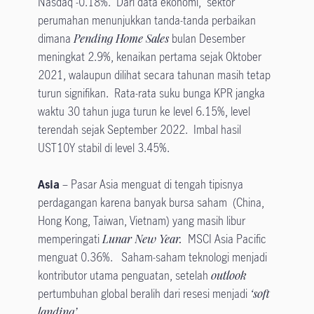
Nasdaq -0.18%. Dari data ekonomi, sektor
perumahan menunjukkan tanda-tanda perbaikan
dimana
Pending Home Sales
bulan Desember
meningkat 2.9%, kenaikan pertama sejak Oktober
2021, walaupun dilihat secara tahunan masih tetap
turun signifikan. Rata-rata suku bunga KPR jangka
waktu 30 tahun juga turun ke level 6.15%, level
terendah sejak September 2022. Imbal hasil
UST10Y stabil di level 3.45%.
Asia
– Pasar Asia menguat di tengah tipisnya
perdagangan karena banyak bursa saham (China,
Hong Kong, Taiwan, Vietnam) yang masih libur
memperingati
Lunar New Year.
MSCI Asia Pacific
menguat 0.36%. Saham-saham teknologi menjadi
kontributor utama penguatan, setelah
outlook
pertumbuhan global beralih dari resesi menjadi
‘soft
landing’.