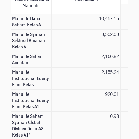
Manulife
Manulife Dana
10,457.15
Saham-Kelas A
Manulife Syariah
3,502.03
Sektoral Amanah-
Kelas A
Manulife Saham
2,160.82
Andalan
Manulife
2,155.24
Institutional Equity
Fund-Kelas I
Manulife
920.01
Institutional Equity
Fund-Kelas A1
Manulife Saham
0.98
Syariah Global
Dividen Dolar AS-
Kelas A1*