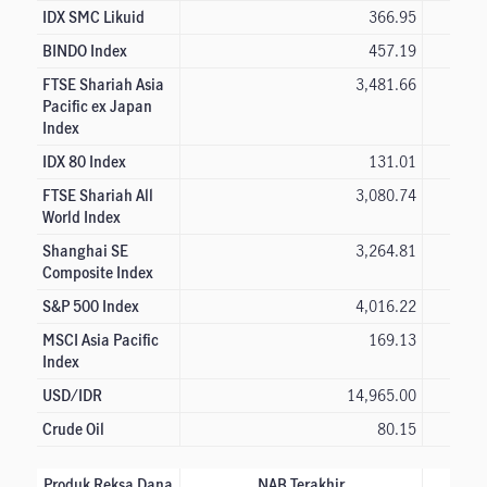
IDX SMC Likuid
366.95
BINDO Index
457.19
FTSE Shariah Asia
3,481.66
Pacific ex Japan
Index
IDX 80 Index
131.01
FTSE Shariah All
3,080.74
World Index
Shanghai SE
3,264.81
Composite Index
S&P 500 Index
4,016.22
MSCI Asia Pacific
169.13
Index
USD/IDR
14,965.00
Crude Oil
80.15
Produk Reksa Dana
NAB Terakhir