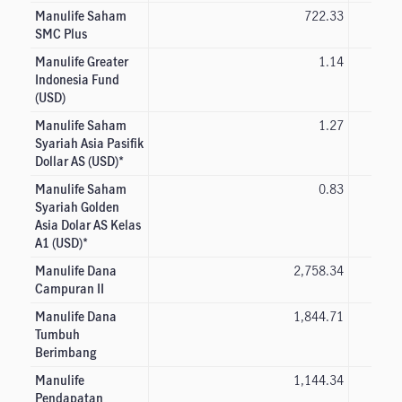
Manulife Saham
722.33
SMC Plus
Manulife Greater
1.14
Indonesia Fund
(USD)
Manulife Saham
1.27
Syariah Asia Pasifik
Dollar AS (USD)*
Manulife Saham
0.83
Syariah Golden
Asia Dolar AS Kelas
A1 (USD)*
Manulife Dana
2,758.34
Campuran II
Manulife Dana
1,844.71
Tumbuh
Berimbang
Manulife
1,144.34
Pendapatan