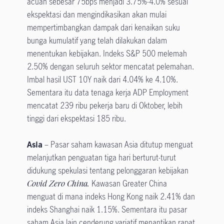
acuan sebesar 75bps menjadi 3.75%-4.0% sesuai
ekspektasi dan mengindikasikan akan mulai
mempertimbangkan dampak dari kenaikan suku
bunga kumulatif yang telah dilakukan dalam
menentukan kebijakan. Indeks S&P 500 melemah
2.50% dengan seluruh sektor mencatat pelemahan.
Imbal hasil UST 10Y naik dari 4.04% ke 4.10%.
Sementara itu data tenaga kerja ADP Employment
mencatat 239 ribu pekerja baru di Oktober, lebih
tinggi dari ekspektasi 185 ribu.
Asia
– Pasar saham kawasan Asia ditutup menguat
melanjutkan penguatan tiga hari berturut-turut
didukung spekulasi tentang pelonggaran kebijakan
Covid Zero China.
Kawasan Greater China
menguat di mana indeks Hong Kong naik 2.41% dan
indeks Shanghai naik 1.15%. Sementara itu pasar
saham Asia lain cenderung variatif menantikan rapat