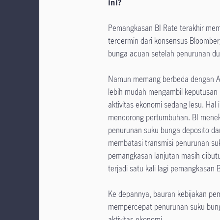
ini?
Pemangkasan BI Rate terakhir mema
tercermin dari konsensus Bloombe
bunga acuan setelah penurunan dua
Namun memang berbeda dengan AS y
lebih mudah mengambil keputusan pem
aktivitas ekonomi sedang lesu. Ha
mendorong pertumbuhan. BI meneka
penurunan suku bunga deposito dan 
membatasi transmisi penurunan su
pemangkasan lanjutan masih dibutu
terjadi satu kali lagi pemangkasan 
Ke depannya, bauran kebijakan pema
mempercepat penurunan suku bunga
aktivitas ekonomi.