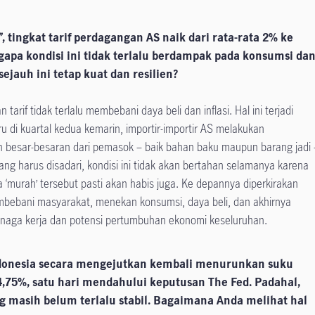
”
, tingkat tarif perdagangan AS naik dari rata-rata 2% ke
ngapa kondisi ini tidak terlalu berdampak pada konsumsi da
ejauh ini tetap kuat dan resilien?
n tarif tidak terlalu membebani daya beli dan inflasi. Hal ini terjadi
u di kuartal kedua kemarin, importir-importir AS melakukan
 besar-besaran dari pemasok – baik bahan baku maupun barang jadi 
g harus disadari, kondisi ini tidak akan bertahan selamanya karena
‘murah’ tersebut pasti akan habis juga. Ke depannya diperkirakan
mbebani masyarakat, menekan konsumsi, daya beli, dan akhirnya
enaga kerja dan potensi pertumbuhan ekonomi keseluruhan.
Indonesia secara mengejutkan kembali menurunkan suku
4,75%, satu hari mendahului keputusan The Fed. Padahal,
ang masih belum terlalu stabil. Bagaimana Anda melihat hal