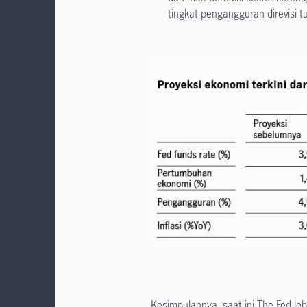
tingkat pengangguran direvisi t
Kesimpulannya, saat ini The Fed le