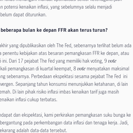
 potensi kenaikan inflasi, yang sebelumnya selalu menjadi
belum dapat diturunkan.
 beberapa bulan ke depan FFR akan terus turun?
akhir yang dipublikasikan oleh The Fed, sebenarnya terlihat belum ada
ta penentu kebijakan atas besaran pemangkasan FFR ke depan, atau
 ini. Dari 17 pejabat The Fed yang memiliki hak voting, 9
vote
ali pemangkasan di kuartal keempat, 8
vote
menyatakan maksimal
ang sebenarnya. Perbedaan ekspektasi sesama pejabat The Fed ini
divergen. Sepanjang tahun konsumsi menunjukkan ketahanan, di lain
mah. Di lain pihak risiko inflasi imbas kenaikan tarif juga masih
naikan inflasi cukup terbatas.
ndapat dan ekspektasi, kami perkirakan pemangkasan suku bunga ke
bergantung pada perkembangan data inflasi dan tenaga kerja. Jadi,
sekarang adalah data-data tersebut.