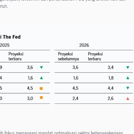
urun.
bih fokus menangani mandat optimalisasi sektor ketenagakerjaan