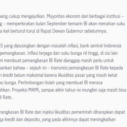
ng cukup mengejutkan. Mayoritas ekonom dari berbagai institusi –
rg – memperkirakan bulan September kemarin BI akan menahan suku
 kali berturut-turut di Rapat Dewan Gubernur sebelumnya.
ang dipusingkan dengan masalah inflasi, bank sentral Indonesia
angkasan. Inflasi terjaga dan suku bunga riil tinggi, di sisi lain
l ini membuat pemangkasan BI Rate dianggap masih perlu untuk
nkan bahwa – sejauh ini – transmisi pemangkasan BI Rate kepada
kredit belum maksimal karena likuiditas pasar yang masih ketat
ku bunga. Pertimbangan itulah yang membuat BI merasa
hkan. Proyeksi MAMI, sampai akhir tahun ini mungkin saja masih bisa
BI Rate.
ngkasan BI Rate dan injeksi likuiditas pemerintah diharapkan dapat
 kredit dan deposito, yang pada akhirnya dapat meningkatkan