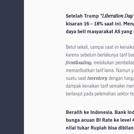
Setelah Trump
“Liberation Day
kisaran 16 – 18% saat ini. Me
daya beli masyarakat AS yang s
Betul sekali, sampai saat ini kenaika
karena sebelum berlakunya tarif bar
frontloading,
melakukan pembelian
memanfaatkan tarif lama. Namun yan
suatu saat
inventory
dengan harga 
dampak kenaikan tarif semakin me
berlanjut pada pelemahan sektor t
Beralih ke Indonesia. Bank 
bunga acuan BI Rate ke level 
nilai tukar Rupiah bisa dibil