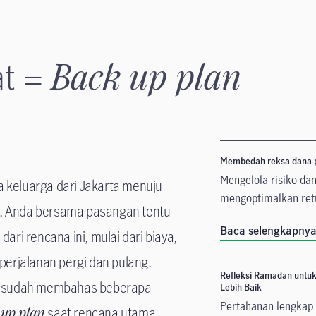
at =
Back up plan
Membedah reksa dana 
Mengelola risiko da
keluarga dari Jakarta menuju
mengoptimalkan ret
sa. Anda bersama pasangan tentu
Baca selengkapny
ari rencana ini, mulai dari biaya,
perjalanan pergi dan pulang.
Refleksi Ramadan untuk
da sudah membahas beberapa
Lebih Baik
Pertahanan lengkap 
 up plan
saat rencana utama