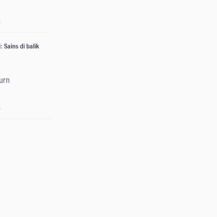
a
 Sains di balik
n
urn
a