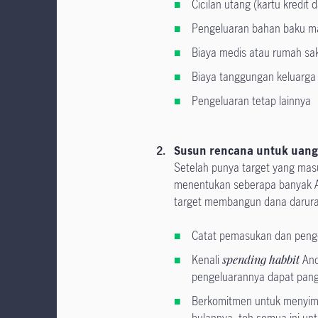
Cicilan utang (kartu kredit 
Pengeluaran bahan baku 
Biaya medis atau rumah sak
Biaya tanggungan keluarga
Pengeluaran tetap lainnya
Susun rencana untuk uan
Setelah punya target yang masu
menentukan seberapa banyak A
target membangun dana darurat
Catat pemasukan dan peng
Kenali
spending habbit
And
pengeluarannya dapat pang
Berkomitmen untuk menyimp
bulannya, toh semua ini un