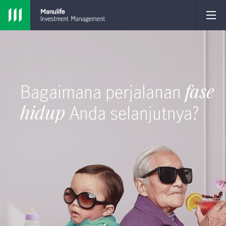
Bagaimana perjalanan
fase
hidup
Anda selanjutnya?