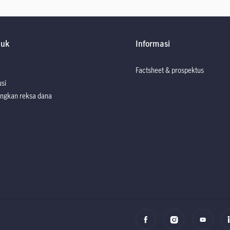
duk
Informasi
Factsheet & prospektus
usi
ngkan reksa dana
Factsheet dan P
Factsheet dan P