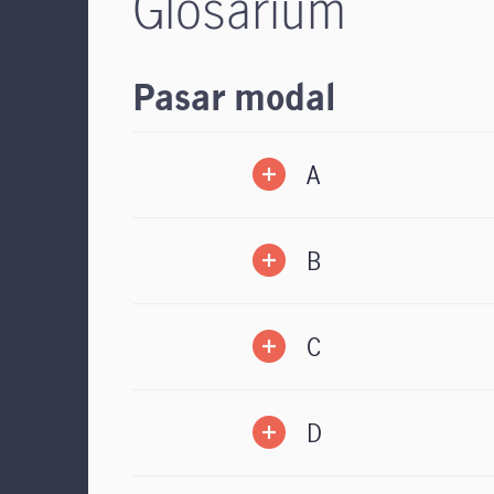
Glosarium
Pasar modal
A
B
C
D