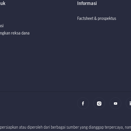
duk
Informasi
Factsheet & prospektus
usi
ngkan reksa dana
Factsheet dan P
Factsheet dan P
i dipersiapkan atau diperoleh dari berbagai sumber yang dianggap terpercaya, 