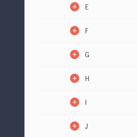
E
F
G
H
I
J