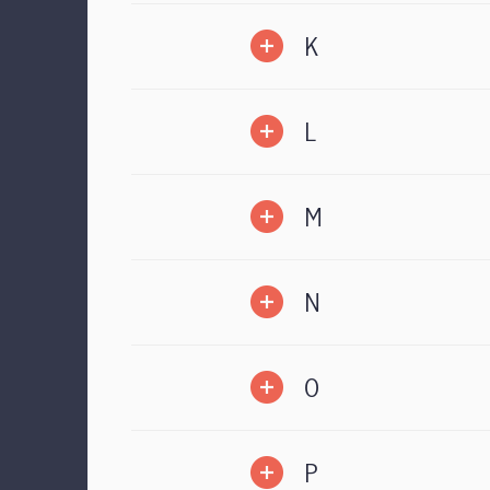
K
L
M
N
O
P