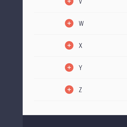
V
W
X
Y
Z