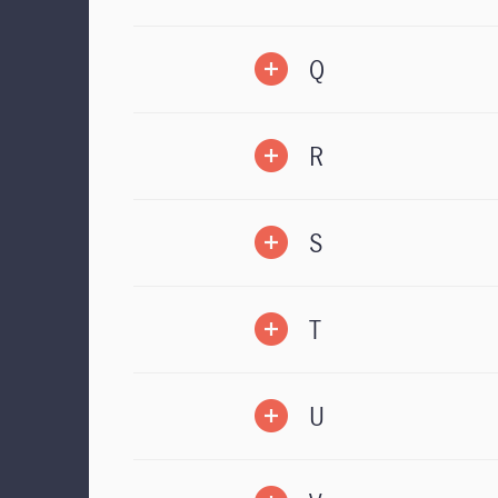
Q
R
S
T
U